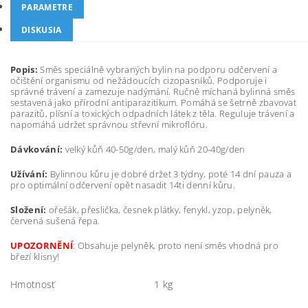
PARAMETRE
DISKUSIA
Popis:
Směs speciálně vybraných bylin na podporu odčervení a
očištění organismu od nežádoucích cizopasníků. Podporuje i
správné trávení a zamezuje nadýmání.
Ručně míchaná bylinná směs
sestavená jako přírodní antiparazitikum. Pomáhá se šetrně zbavovat
parazitů, plísní a toxických odpadních látek z těla. Reguluje trávení a
napomáhá udržet správnou střevní mikroflóru.
Dávkování:
velký kůň 40-50g/den, malý kůň 20-40g/den
Užívání:
Bylinnou kůru je dobré držet 3 týdny, poté 14 dní pauza a
pro optimální odčervení opět nasadit 14ti denní kůru.
Složení:
ořešák, přeslička, česnek plátky, fenykl, yzop, pelyněk,
červená sušená řepa.
UPOZORNĚNÍ
: Obsahuje pelyněk, proto není směs vhodná pro
březí klisny!
Hmotnosť
1 kg