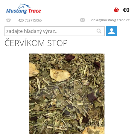
€0
lenka@mustang-trace.cz
+420 732715066
ČERVÍKOM STOP