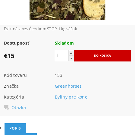
Bylinná zmes Červíkom STOP 1 kg sáčok.
Dostupnosť
Skladom
€15
Kód tovaru
153
Značka
Greenhorses
Kategória
Byliny pre kone
Otázka
POPIS